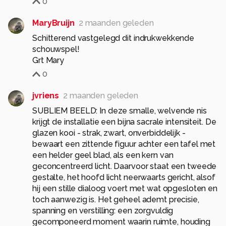
0
MaryBruijn
2 maanden geleden
Schitterend vastgelegd dit indrukwekkende
schouwspel!
Grt Mary
0
jvriens
2 maanden geleden
SUBLIEM BEELD: In deze smalle, welvende nis
krijgt de installatie een bijna sacrale intensiteit. De
glazen kooi - strak, zwart, onverbiddelijk -
bewaart een zittende figuur achter een tafel met
een helder geel blad, als een kern van
geconcentreerd licht. Daarvoor staat een tweede
gestalte, het hoofd licht neerwaarts gericht, alsof
hij een stille dialoog voert met wat opgesloten en
toch aanwezig is. Het geheel ademt precisie,
spanning en verstilling: een zorgvuldig
gecomponeerd moment waarin ruimte, houding