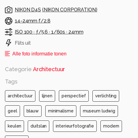
NIKON D4S
(
NIKON CORPORATION
)
14-24mm f/2.8
ISO 100 ·
ƒ/5.6 ·
1/60s ·
24mm
Flits uit
Alle foto informatie tonen
Categorie
Architectuur
Tags
architectuur
lijnen
perspectief
verlichting
geel
blauw
minimalisme
museum ludwig
keulen
duitslan
interieurfotografie
modern