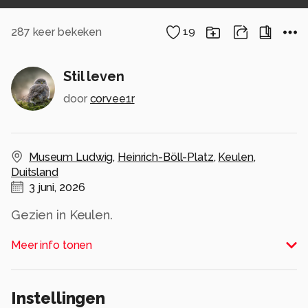
287
keer bekeken
19
Stil leven
door
corvee1r
Museum Ludwig
,
Heinrich-Böll-Platz
,
Keulen
,
Duitsland
3 juni, 2026
Gezien in Keulen.
Meer info tonen
Groot zien.
Alle rechten voorbehouden
Instellingen