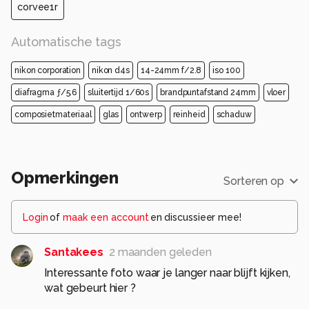
corvee1r
Automatische tags
nikon corporation
nikon d4s
14-24mm f/2.8
iso 100
diafragma ƒ/5.6
sluitertijd 1/60s
brandpuntafstand 24mm
vloer
composietmateriaal
glas
ontwerp
reinheid
schaduw
Opmerkingen
Sorteren op
Login
of
maak een account
en discussieer mee!
Santakees
2 maanden geleden
Interessante foto waar je langer naar blijft kijken,
wat gebeurt hier ?