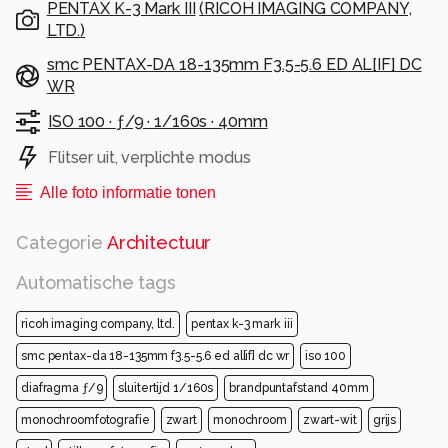
PENTAX K-3 Mark III
(
RICOH IMAGING COMPANY,
LTD.
)
smc PENTAX-DA 18-135mm F3.5-5.6 ED AL[IF] DC
WR
ISO 100 ·
ƒ/9 ·
1/160s ·
40mm
Flitser uit, verplichte modus
Alle foto informatie tonen
Categorie
Architectuur
Automatische tags
ricoh imaging company, ltd.
pentax k-3 mark iii
smc pentax-da 18-135mm f3.5-5.6 ed al[if] dc wr
iso 100
diafragma ƒ/9
sluitertijd 1/160s
brandpuntafstand 40mm
monochroomfotografie
zwart
monochroom
zwart-wit
grijs