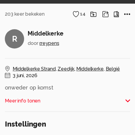
203
keer bekeken
14
Middelkerke
R
door
r.reypens
Middelkerke Strand
,
Zeedijk
,
Middelkerke
,
België
3 juni, 2026
onweder op komst
Alle rechten voorbehouden
Meer info tonen
Instellingen