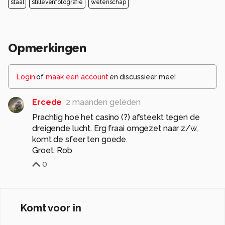
staal
stillevenfotografie
wetenschap
Opmerkingen
Login
of
maak een account
en discussieer mee!
Ercede
2 maanden geleden
Prachtig hoe het casino (?) afsteekt tegen de
dreigende lucht. Erg fraai omgezet naar z/w,
komt de sfeer ten goede.
Groet, Rob
0
Komt voor in