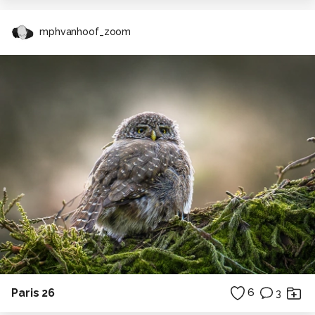
mphvanhoof_zoom
Paris 26
6
3