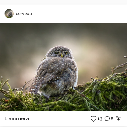
corvee1r
Linea nera
13
8