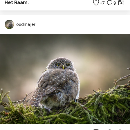
Het Raam.
17
9
oudmaijer