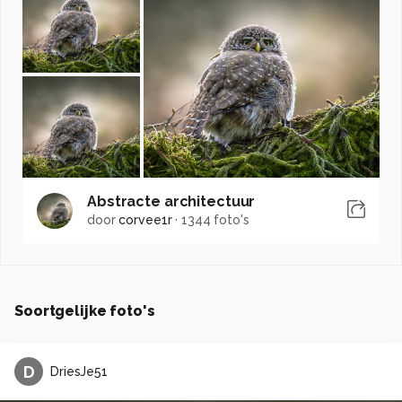
Abstracte architectuur
door
corvee1r
·
1344 foto's
Soortgelijke foto's
D
DriesJe51