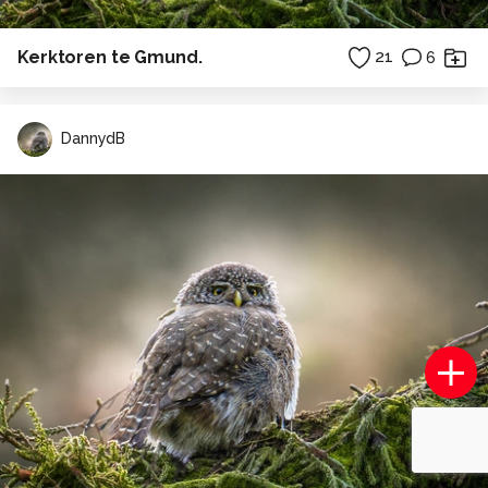
Kerktoren te Gmund.
21
6
DannydB