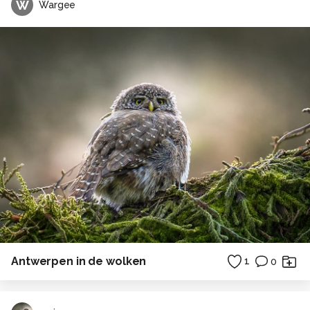
W
Wargee
Antwerpen in de wolken
1
0