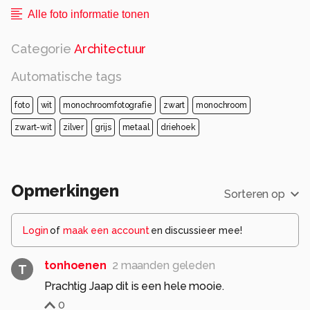
Alle foto informatie tonen
Categorie
Architectuur
Automatische tags
foto
wit
monochroomfotografie
zwart
monochroom
zwart-wit
zilver
grijs
metaal
driehoek
Opmerkingen
Sorteren op
Login
of
maak een account
en discussieer mee!
tonhoenen
2 maanden geleden
T
Prachtig Jaap dit is een hele mooie.
0