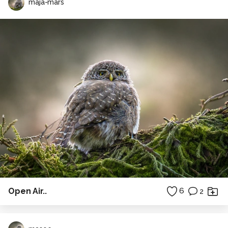
maja-mars
Open Air..
6
2