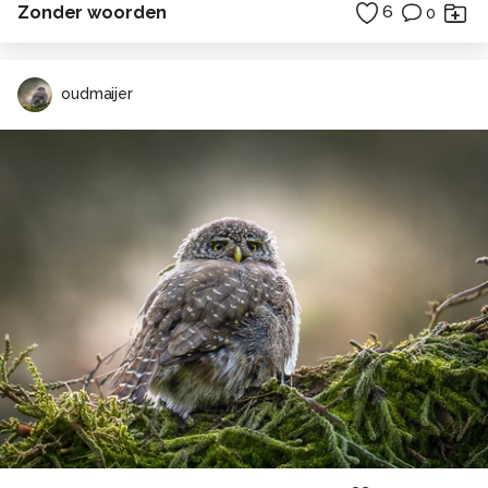
Zonder woorden
6
0
oudmaijer