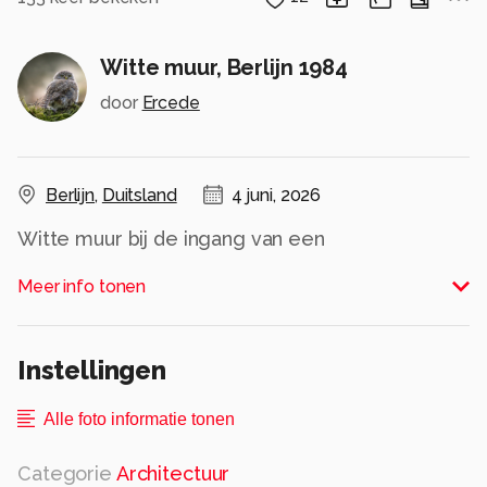
Witte muur, Berlijn 1984
door
Ercede
Berlijn
,
Duitsland
4 juni, 2026
Witte muur bij de ingang van een
parkeergarage in West-Berlijn.
Meer info tonen
Op Kodak Tri-X genomen met Olympus OM1 en
28mm
Alle rechten voorbehouden
Instellingen
Alle foto informatie tonen
Categorie
Architectuur