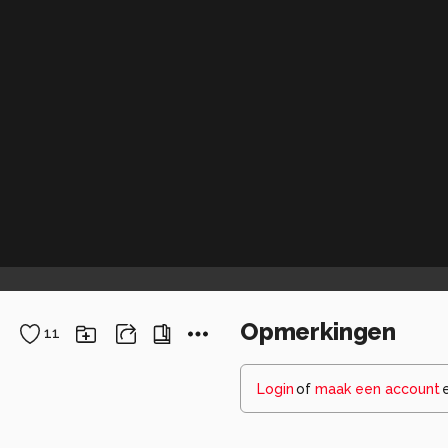
Opmerkingen
11
Login
of
maak een account