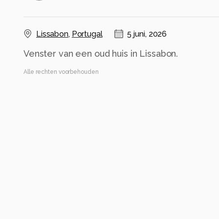
Lissabon
,
Portugal
5 juni, 2026
Venster van een oud huis in Lissabon.
Alle rechten voorbehouden
Instellingen
NIKON Z 7_2
(
NIKON CORPORATION
)
NIKKOR Z 28-400mm f/4-8 VR
ISO 160 ·
ƒ/7.1 ·
1/10s ·
58mm
Flits uit
Alle foto informatie tonen