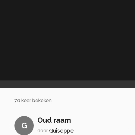
70
keer bekeken
Oud raam
G
Guiseppe
door