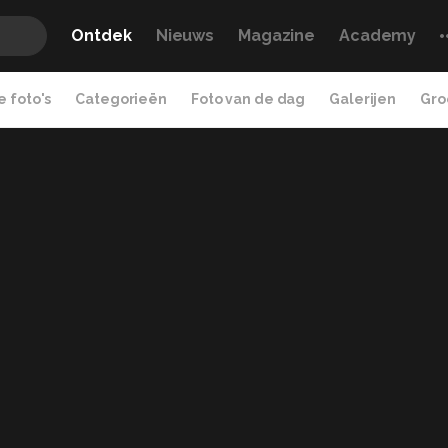
Ontdek
Nieuws
Magazine
Academy
 foto's
Categorieën
Foto van de dag
Galerijen
Gro