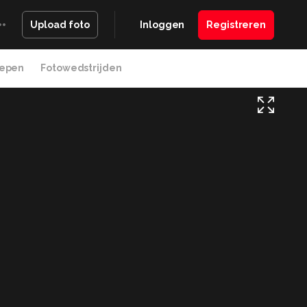
Inloggen
Registreren
Upload foto
epen
Fotowedstrijden