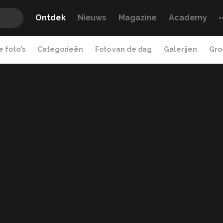
Ontdek
Nieuws
Magazine
Academy
 foto's
Categorieën
Foto van de dag
Galerijen
Gro