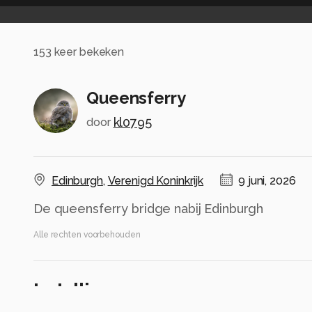
153
keer bekeken
Queensferry
kl0795
door
Edinburgh
,
Verenigd Koninkrijk
9 juni, 2026
De queensferry bridge nabij Edinburgh
Alle rechten voorbehouden
Instellingen