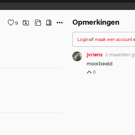
Opmerkingen
9
Login
of
maak een account
jvriens
2 maanden g
mooi beeld
0