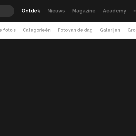
Ontdek
Nieuws
Magazine
Academy
 foto's
Categorieën
Foto van de dag
Galerijen
Gro