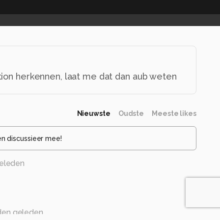
tion herkennen, laat me dat dan aub weten
Nieuwste
Oudste
Meeste likes
en discussieer mee!
eleden
den geleden