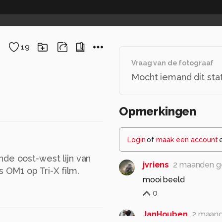
19
Vraag van de fotograaf
Mocht iemand dit sta
Opmerkingen
Login
of
maak een account
nde oost-west lijn van
jvriens
2 maanden g
OM1 op Tri-X film.
mooi beeld
0
JanHouben
2 maan