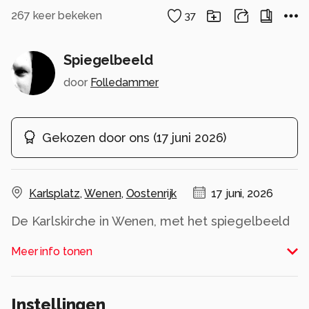
267
keer bekeken
37
Spiegelbeeld
door
Folledammer
Gekozen door ons
(
17 juni 2026
)
Karlsplatz
,
Wenen
,
Oostenrijk
17 juni, 2026
De Karlskirche in Wenen, met het spiegelbeeld
in de vijver die ervoor ligt.
Meer info tonen
Bij gebrek aan statief, uit de hand genomen.
Alle rechten voorbehouden
Instellingen