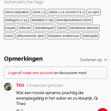
Automatische tags
nikon corporation
nikon z 5
nikkor z 24-120mm f/4 s
iso 2500
diafragma ƒ/4.5
sluitertijd 1/25s
brandpuntafstand 24mm
koepel
reflectie
oriëntatiepunt
nacht
toeristische attractie
meer
reflecterende vijver
klassieke architectuur
metropolis
Opmerkingen
Sorteren op
Login
of
maak een account
en discussieer mee!
TKO
2 maanden geleden
Wat een mooie opname, prachtig die
weerspiegeling in het water en zo kleurrijk. Gr.
Theo
0