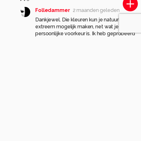
Folledammer
2 maanden geleden
Dankjewel. Die kleuren kun je natuurlijk zo
extreem mogelijk maken, net wat je
persoonlijke voorkeur is. Ik heb geprobeerd
om het een beetje natuurlijk te houden. In
mijn beleving zag ik het ongeveer zo, al
heb ik het iets blauwer gemaakt. Puur
omdat ik dat mooier vond.
0
jvriens
2 maanden geleden
mooi beeld
0
Folledammer
2 maanden geleden
0