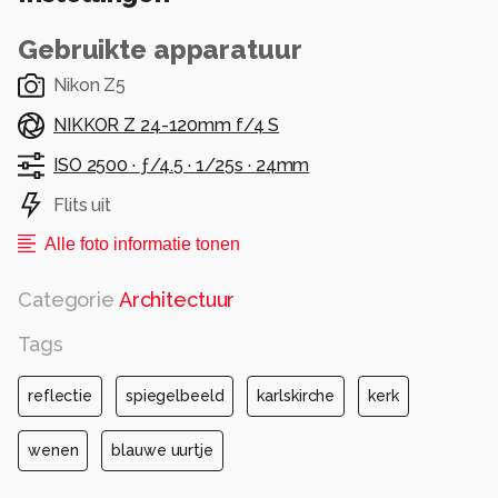
Gebruikte apparatuur
Nikon Z5
NIKKOR Z 24-120mm f/4 S
ISO 2500 ·
ƒ/4.5 ·
1/25s ·
24mm
Flits uit
Alle foto informatie tonen
Categorie
Architectuur
Tags
reflectie
spiegelbeeld
karlskirche
kerk
wenen
blauwe uurtje