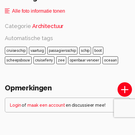
Alle foto informatie tonen
Categorie
Architectuur
Automatische tags
cruiseschip
vaartuig
passagiersschip
schip
boot
scheepsbouw
cruiseferry
zee
openbaar vervoer
oceaan
Opmerkingen
Login
of
maak een account
en discussieer mee!