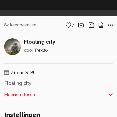
82
keer bekeken
7
Floating city
door
Trex80
21 juni, 2026
Floating city
Alle rechten voorbehouden
Meer info tonen
Instellingen