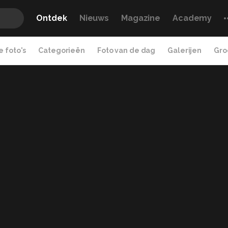
Ontdek
Nieuws
Magazine
Academy
 foto's
Categorieën
Foto van de dag
Galerijen
Gro