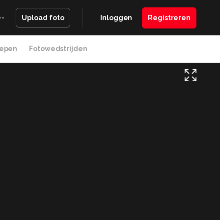
Inloggen
Registreren
Upload foto
epen
Fotowedstrijden