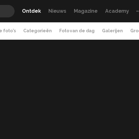
Ontdek
Nieuws
Magazine
Academy
 foto's
Categorieën
Foto van de dag
Galerijen
Gro