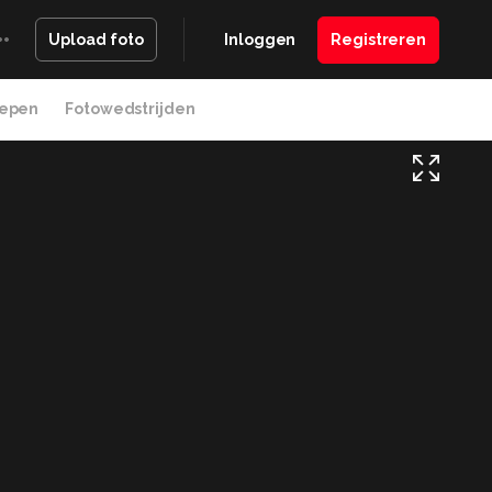
Inloggen
Registreren
Upload foto
epen
Fotowedstrijden