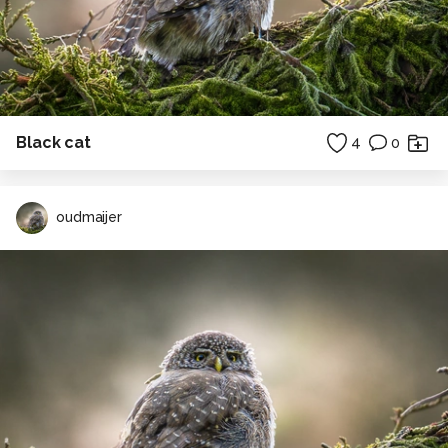
Black cat
4
0
oudmaijer