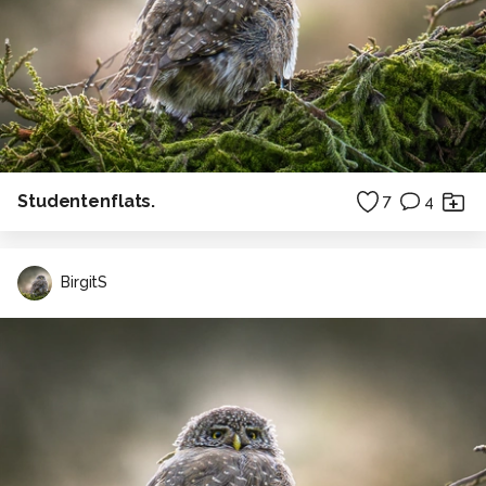
Studentenflats.
7
4
BirgitS