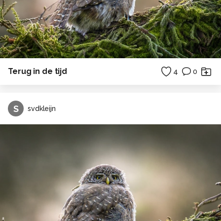
Terug in de tijd
4
0
S
svdkleijn