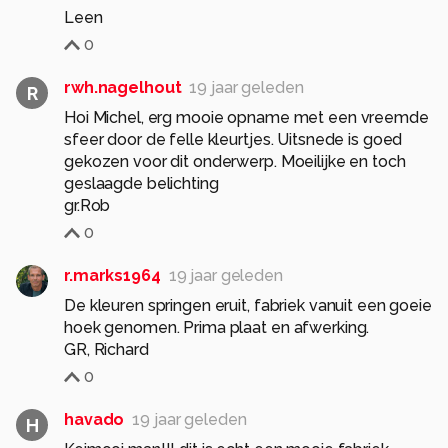
Leen
0
rwh.nagelhout
19 jaar geleden
R
Hoi Michel, erg mooie opname met een vreemde
sfeer door de felle kleurtjes. Uitsnede is goed
gekozen voor dit onderwerp. Moeilijke en toch
geslaagde belichting
gr.Rob
0
r.marks1964
19 jaar geleden
De kleuren springen eruit, fabriek vanuit een goeie
hoek genomen. Prima plaat en afwerking.
GR, Richard
0
havado
19 jaar geleden
H