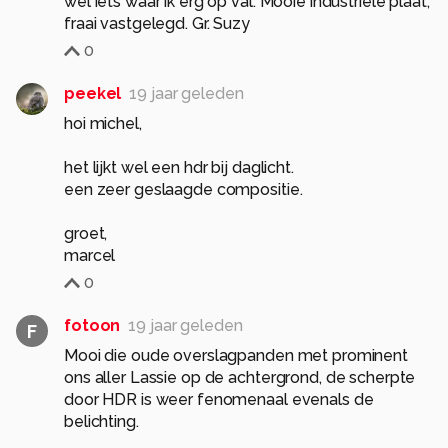
wel iets waar ik erg op val. Mooie industriele plaat,
fraai vastgelegd. Gr. Suzy
0
peekel
19 jaar geleden
hoi michel,
het lijkt wel een hdr bij daglicht.
een zeer geslaagde compositie.
groet,
marcel
0
fotoon
19 jaar geleden
F
Mooi die oude overslagpanden met prominent
ons aller Lassie op de achtergrond, de scherpte
door HDR is weer fenomenaal evenals de
belichting.