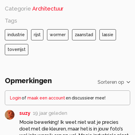
Categorie
Architectuur
Tags
industrie
rijst
wormer
zaanstad
lassie
toverrijst
Opmerkingen
Sorteren op
Login
of
maak een account
en discussieer mee!
suzy
19 jaar geleden
Mooie bewerking! Ik weet niet wat je precies
doet met die kleuren, maar het is in jouw foto's