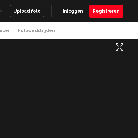
Inloggen
Registreren
Upload foto
epen
Fotowedstrijden