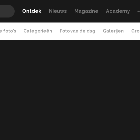
Ontdek
Nieuws
Magazine
Academy
 foto's
Categorieën
Foto van de dag
Galerijen
Gro