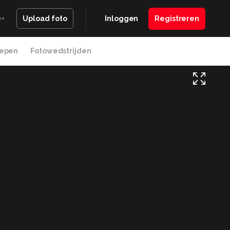
Inloggen
Registreren
Upload foto
epen
Fotowedstrijden