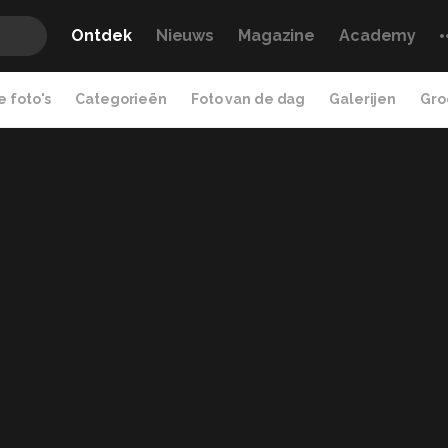
Ontdek
Nieuws
Magazine
Academy
 foto's
Categorieën
Foto van de dag
Galerijen
Gro