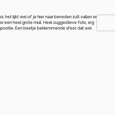
i, het lijkt wel of je hier naar beneden zult vallen en
r een heel grote muil. Heel suggestieve foto, erg
mpositie. Een beetje beklemmende sfeer, dat wel.
geleden
omt goed tot zn recht bij dergelijke URBEX locaties!