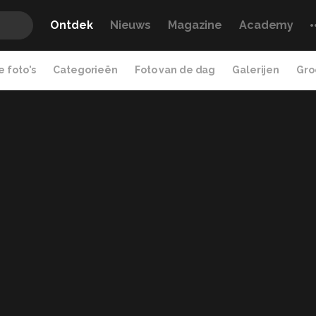
Ontdek
Nieuws
Magazine
Academy
 foto's
Categorieën
Foto van de dag
Galerijen
Gro