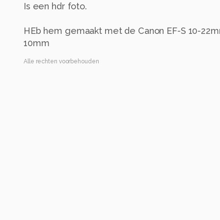
Is een hdr foto.
HEb hem gemaakt met de Canon EF-S 10-22mm
10mm
Alle rechten voorbehouden
Instellingen
ISO 100 ·
ƒ/11 ·
10mm
Alle foto informatie tonen
Categorie
Architectuur
Tags
oud
urban
belgie
verlaten
vervallen
hd