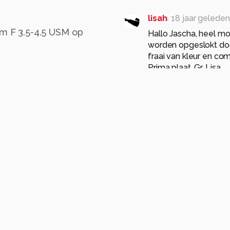
lisah
18 jaar geleden
 F 3.5-4.5 USM op
Hallo Jascha, heel moo
worden opgeslokt doo
fraai van kleur en co
Prima plaat. Gr. Lisa
0
Robbie Hifi
18 jaar 
Mooie plaat. De HDR k
0
r
urbex