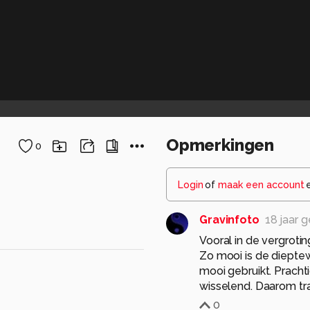
Opmerkingen
0
Login
of
maak een account
Gravinfoto
18 jaar 
Vooral in de vergroting
Zo mooi is de dieptew
mooi gebruikt. Prachti
wisselend. Daarom tra
0