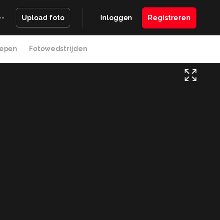
Inloggen
Registreren
Upload foto
epen
Fotowedstrijden