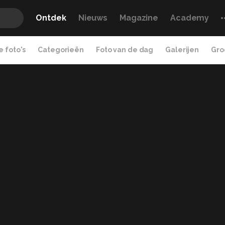
Ontdek
Nieuws
Magazine
Academy
 foto's
Categorieën
Foto van de dag
Galerijen
Gro