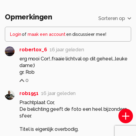
Opmerkingen
Sorteren op
Login
of
maak een account
en discussieer mee!
robertox_6
16 jaar geleden
erg mooi Cor!..fraaie lichtval op dit geheel...leuke
dame;)
gr. Rob
0
rob1951
16 jaar geleden
Prachtplaat Cor,
De belichting geeft de foto een heel bijzondere
sfeer.
Titel is eigenlijk overbodig.