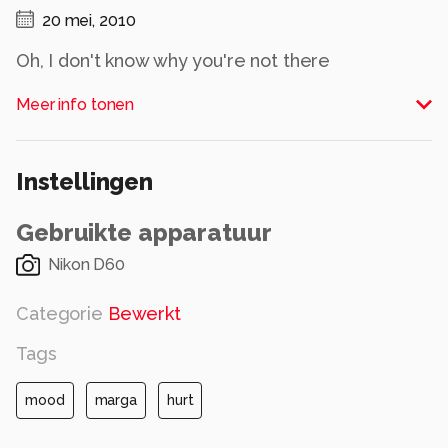
20 mei, 2010
Oh, I don't know why you're not there
I give you my love, but you don't care
Meer info tonen
So what is right and what is wrong
Gimme a sign
Instellingen
What is love
Oh baby, don't hurt me
Gebruikte apparatuur
lyric by Haddaway
Nikon D60
Alle rechten voorbehouden
Categorie
Bewerkt
Tags
mood
marga
hurt