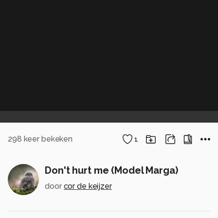
298
keer bekeken
1
Don't hurt me (Model Marga)
door
cor de keijzer