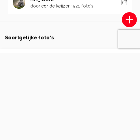
door
cor de keijzer
·
521 foto's
Soortgelijke foto's
radboudhafkenscheid