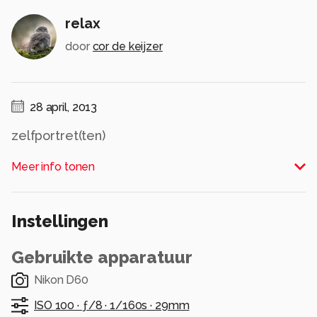
relax
door
cor de keijzer
28 april, 2013
zelfportret(ten)
Alle rechten voorbehouden
Meer info tonen
Instellingen
Gebruikte apparatuur
Nikon D60
ISO 100 ·
ƒ/8 ·
1/160s ·
29mm