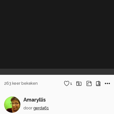
263
keer bekeken
1
Amaryllis
door
gerda61