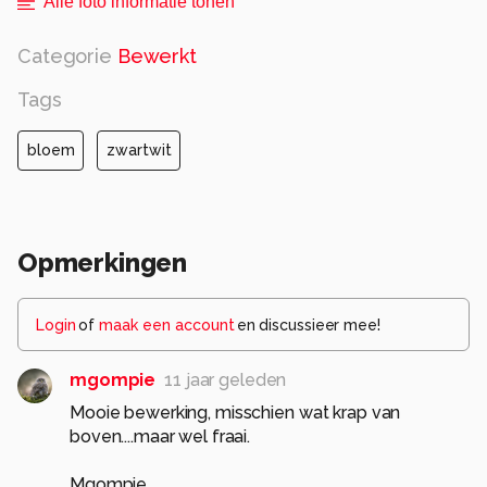
Alle foto informatie tonen
Categorie
Bewerkt
Tags
bloem
zwartwit
Opmerkingen
Login
of
maak een account
en discussieer mee!
mgompie
11 jaar geleden
Mooie bewerking, misschien wat krap van
boven....maar wel fraai.
Mgompie