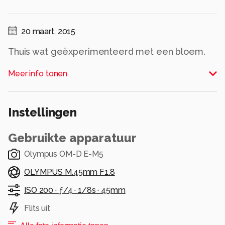
20 maart, 2015
Thuis wat geëxperimenteerd met een bloem.
Alle rechten voorbehouden
Meer info tonen
Instellingen
Gebruikte apparatuur
Olympus OM-D E-M5
OLYMPUS M.45mm F1.8
ISO 200 ·
ƒ/4 ·
1/8s ·
45mm
Flits uit