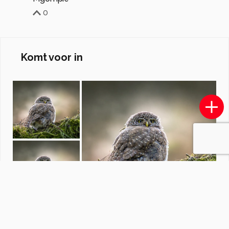
0
Komt voor in
Bloemen
door
gerda61
·
3 foto's