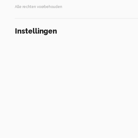
Alle rechten voorbehouden
Instellingen
Gebruikte apparatuur
Canon EOS 5D Mark II
EF50mm f/1.8 STM
ISO 500 ·
ƒ/2.5 ·
1/90s ·
50mm
Flitser uit, verplichte modus
Alle foto informatie tonen
Categorie
Bewerkt
Tags