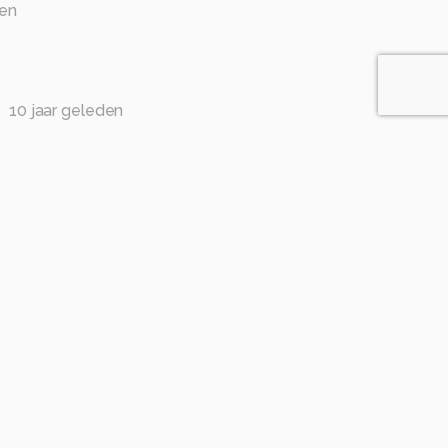
den
r
10 jaar geleden
ensen op het station met de informatieborden in
 heen gaan. Mooi in zwart wit.
r geleden
 ruimten,er valt nog veel te ontdekken .'k ga daarom
ar geleden
nk.