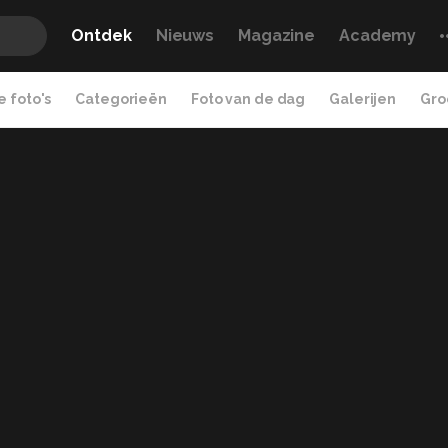
Ontdek
Nieuws
Magazine
Academy
 foto's
Categorieën
Foto van de dag
Galerijen
Gro