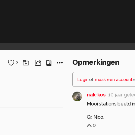
Opmerkingen
2
Login
of
maak een account
nak-kos
10 jaar gel
Mooi stations beeld 
Gr. Nico.
0