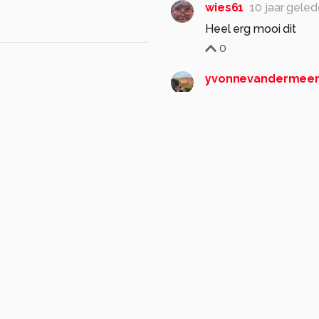
wies61
10 jaar gele
Heel erg mooi dit
0
yvonnevandermee
Mooi vastgelegd de m
beeld waar de mensen
Groeten Yvonne. +
0
henkvanm13
10 jaa
Vele mooie hoekjes en
zaterdag terug.:)
Gr. Henk
0
nak-kos
10 ja
Veel plezier He