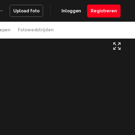
Inloggen
Registreren
Upload foto
epen
Fotowedstrijden