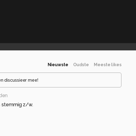
Nieuwste
Oudste
Meeste likes
en discussieer mee!
eden
in stemmig z/w.