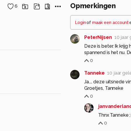
Opmerkingen
6
Login
of
maak een account
PeterNijsen
10 jaar
Deze is beter. Ik krij
spannend is het nu. D
0
Tanneke
10 jaar ge
Ja.... deze uitsnede vi
Groetjes, Tanneke
0
janvanderlan
Thnx Tanneke ;
0