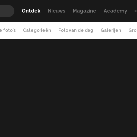
Ontdek
Nieuws
Magazine
Academy
 foto's
Categorieën
Foto van de dag
Galerijen
Gro