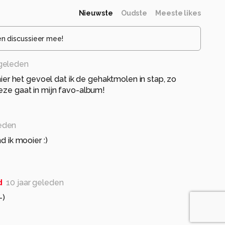
Nieuwste
Oudste
Meeste likes
en discussieer mee!
 geleden
g hier het gevoel dat ik de gehaktmolen in stap, zo
eze gaat in mijn favo-album!
leden
nd ik mooier :)
d
10 jaar geleden
-)