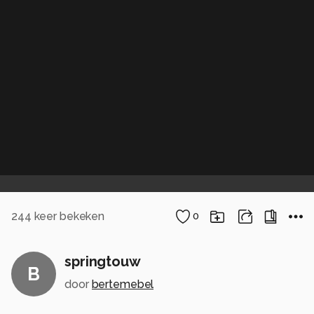
244
keer bekeken
0
springtouw
B
door
bertemebel