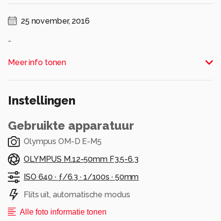
25 november, 2016
-
Alle rechten voorbehouden
Meer info tonen
Instellingen
Gebruikte apparatuur
Olympus OM-D E-M5
OLYMPUS M.12-50mm F3.5-6.3
ISO 640 ·
ƒ/6.3 ·
1/100s ·
50mm
Flits uit, automatische modus
Alle foto informatie tonen