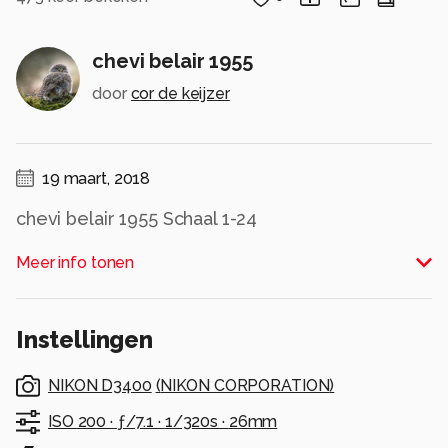
chevi belair 1955
door
cor de keijzer
19 maart, 2018
chevi belair 1955 Schaal 1-24
Alle rechten voorbehouden
Meer info tonen
Instellingen
NIKON D3400
(
NIKON CORPORATION
)
ISO 200 ·
ƒ/7.1 ·
1/320s ·
26mm