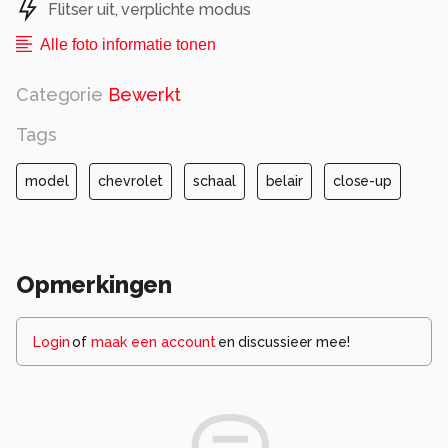
Flitser uit, verplichte modus
Alle foto informatie tonen
Categorie
Bewerkt
Tags
model
chevrolet
schaal
belair
close-up
Opmerkingen
Login
of
maak een account
en discussieer mee!