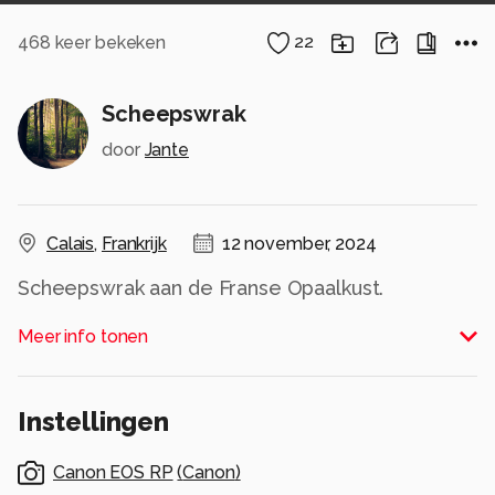
468
keer bekeken
22
Scheepswrak
door
Jante
Calais
,
Frankrijk
12 november, 2024
Scheepswrak aan de Franse Opaalkust.
Alle rechten voorbehouden
Meer info tonen
Instellingen
Canon EOS RP
(
Canon
)