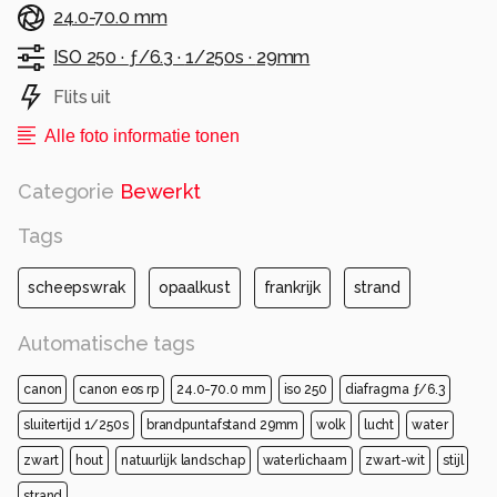
24.0-70.0 mm
ISO 250 ·
ƒ/6.3 ·
1/250s ·
29mm
Flits uit
Alle foto informatie tonen
Categorie
Bewerkt
Tags
scheepswrak
opaalkust
frankrijk
strand
Automatische tags
canon
canon eos rp
24.0-70.0 mm
iso 250
diafragma ƒ/6.3
sluitertijd 1/250s
brandpuntafstand 29mm
wolk
lucht
water
zwart
hout
natuurlijk landschap
waterlichaam
zwart-wit
stijl
strand