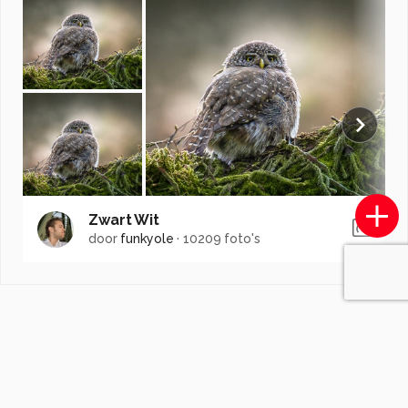
Zwart Wit
door
funkyole
·
10209 foto's
Soortgelijke foto's
Amateurke62