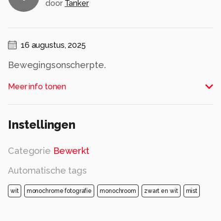
door
Tanker
16 augustus, 2025
Bewegingsonscherpte.
Alle rechten voorbehouden
Meer info tonen
Instellingen
Categorie
Bewerkt
Automatische tags
wit
monochrome fotografie
monochroom
zwart en wit
mist