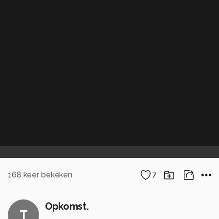
168
keer bekeken
7
Opkomst.
T