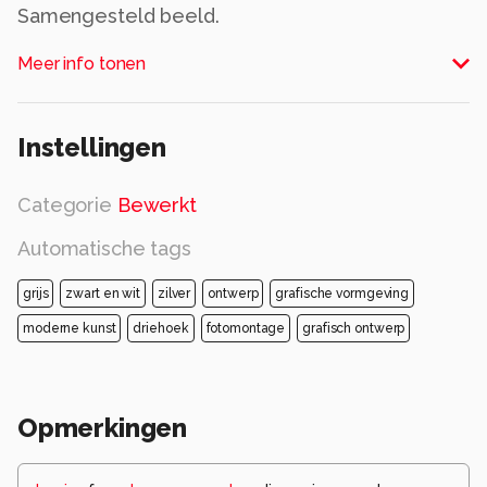
Samengesteld beeld.
Alle rechten voorbehouden
Meer info tonen
Instellingen
Categorie
Bewerkt
Automatische tags
grijs
zwart en wit
zilver
ontwerp
grafische vormgeving
moderne kunst
driehoek
fotomontage
grafisch ontwerp
Opmerkingen