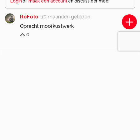
Login
of
maak een account
en discussieer mee!
RoFoto
10 maanden geleden
Oprecht mooi kustwerk.
0
Komt voor in