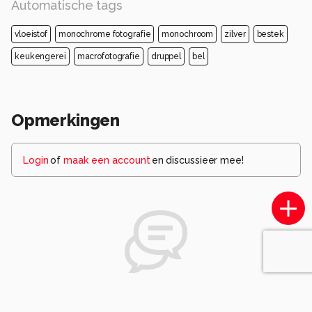
Automatische tags
vloeistof
monochrome fotografie
monochroom
zilver
bestek
keukengerei
macrofotografie
druppel
bel
Opmerkingen
Login
of
maak een account
en discussieer mee!
Wees de eerste die een opmerking