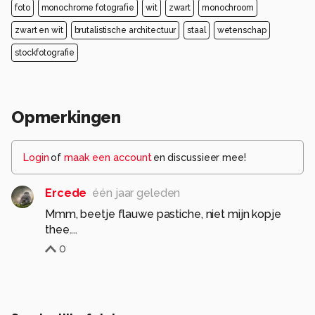
foto
monochrome fotografie
wit
zwart
monochroom
zwart en wit
brutalistische architectuur
staal
wetenschap
stockfotografie
Opmerkingen
Login
of
maak een account
en discussieer mee!
Ercede
één jaar geleden
Mmm, beetje flauwe pastiche, niet mijn kopje
thee....
0