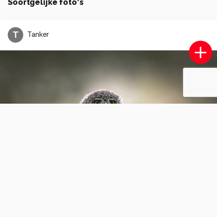
Soortgelijke foto's
T
Tanker
Issue.
1
1