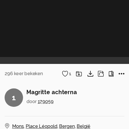
296
keer bekeken
1
Magritte achterna
1
door
179059
Mons
,
Place Léopold
,
Bergen
,
België