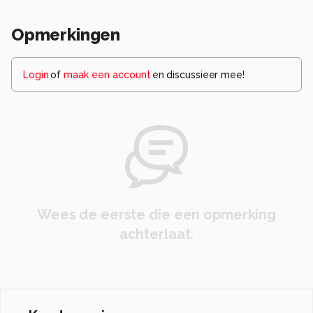
Opmerkingen
Login
of
maak een account
en discussieer mee!
Wees de eerste die een opmerking
achterlaat.