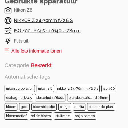
Gebruikte apparatuur
Nikon Z8
NIKKOR Z 24-70mm f/2.8 S
ISO 400 ·
ƒ/4.5 ·
1/640s ·
28mm
Flits uit
Alle foto informatie tonen
Categorie
Bewerkt
Automatische tags
nikon corporation
nikon z 8
nikkor z 24-70mm f/2.8 s
iso 400
diafragma ƒ/4.5
sluitertijd 1/640s
brandpuntafstand 28mm
bloem
geel
bloemblaadje
oranje
dahlia
bloeiende plant
bloemmotief
wilde bloem
stuifmeel
snijbloemen