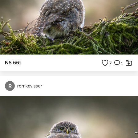
NS 661
7
1
R
romkevisser