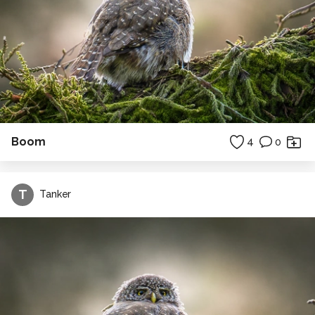
Boom
4
0
T
Tanker