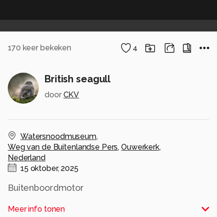
170
keer bekeken
4
British seagull
door
CKV
Watersnoodmuseum
,
Weg van de Buitenlandse Pers
,
Ouwerkerk
,
Nederland
15 oktober, 2025
Buitenboordmotor
Alle rechten voorbehouden
Meer info tonen