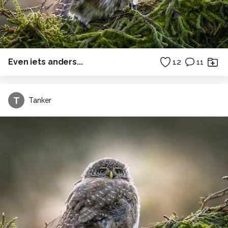
Even iets anders...
12
11
T
Tanker