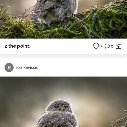
2 the point.
7
0
R
romkevisser