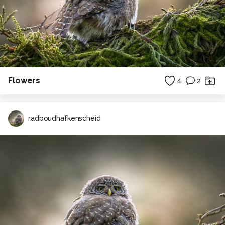
Flowers
4
2
radboudhafkenscheid