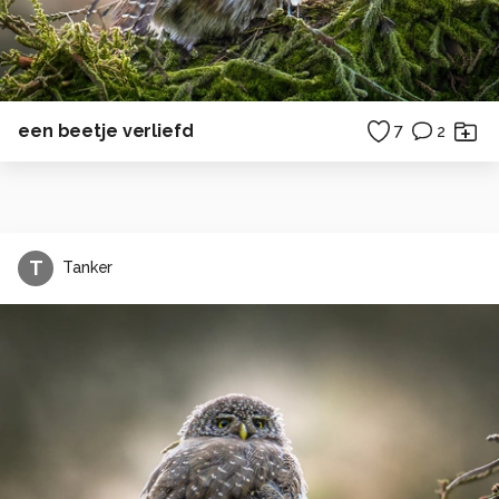
een beetje verliefd
7
2
T
Tanker