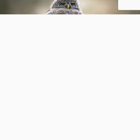
Vuilverbranding Alkmaar
4
0
Amateurke62