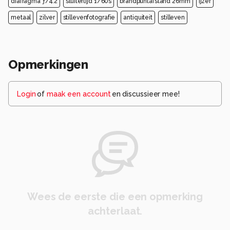
diafragma ƒ/4.2
sluitertijd 1/60s
brandpuntafstand 26mm
ijzer
metaal
zilver
stillevenfotografie
antiquiteit
stilleven
Opmerkingen
Login
of
maak een account
en discussieer mee!
Wees de eerste die een opmerking
achterlaat.