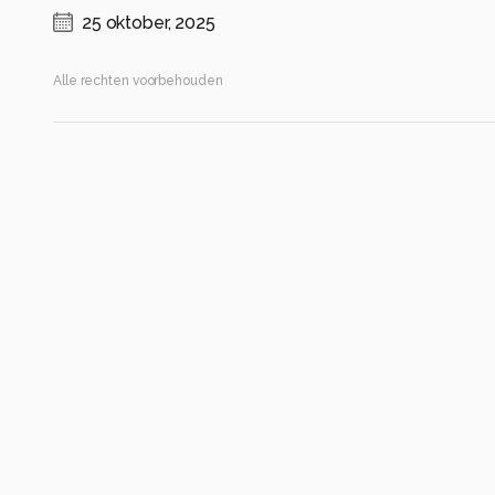
25 oktober, 2025
Alle rechten voorbehouden
Instellingen
NIKON D750
(
NIKON CORPORATION
)
ISO 1250 ·
ƒ/4.5 ·
1/160s ·
24mm
Flitser uit, verplichte modus
Alle foto informatie tonen
Categorie
Bewerkt
Automatische tags
nikon corporation
nikon d750
iso 1250
diafragma ƒ/4.5
sluiter