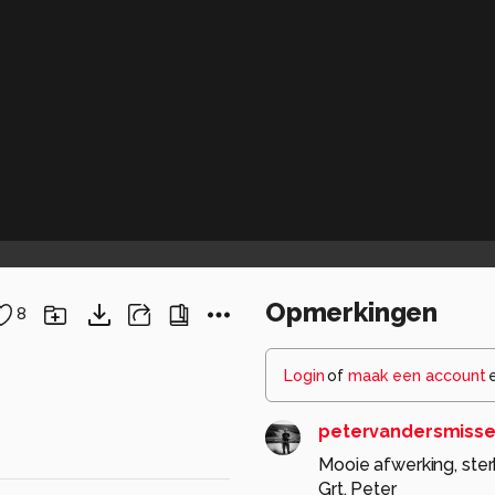
Opmerkingen
8
Login
of
maak een account
petervandersmiss
Mooie afwerking, sterk
Grt. Peter