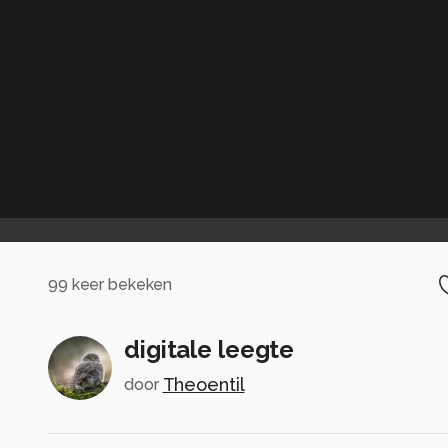
99
keer bekeken
digitale leegte
Theoentil
door