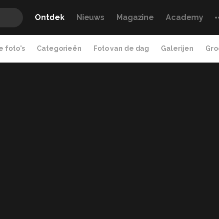
Ontdek
Nieuws
Magazine
Academy
 foto's
Categorieën
Foto van de dag
Galerijen
Gro