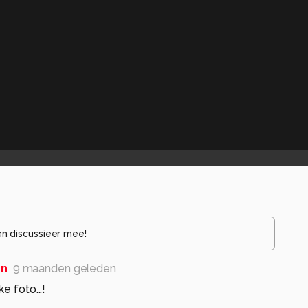
en discussieer mee!
en
9 maanden geleden
e foto...!