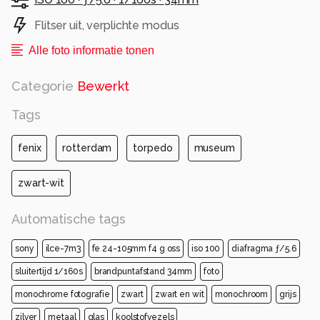
Flitser uit, verplichte modus
Alle foto informatie tonen
Categorie
Bewerkt
Tags
fenix
rotterdam
torpedo
museum
zwart-wit
Automatische tags
sony
ilce-7m3
fe 24-105mm f4 g oss
iso 100
diafragma ƒ/5.6
sluitertijd 1/160s
brandpuntafstand 34mm
foto
monochrome fotografie
zwart
zwart en wit
monochroom
grijs
zilver
metaal
glas
koolstofvezels