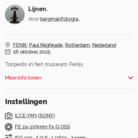
Lijnen.
door
bergmanfotografie
FENIX
,
Paul Nijghkade
,
Rotterdam
,
Nederland
26 oktober, 2025
Torpedo in het museum Fenix.
Alle rechten voorbehouden
Meer info tonen
Instellingen
ILCE-7M3
(
SONY
)
FE 24-105mm F4 G OSS
ISO 100 ·
ƒ/5.6 ·
1/160s ·
34mm