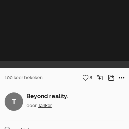
100
keer bekeken
8
Beyond reality.
T
door
Tanker