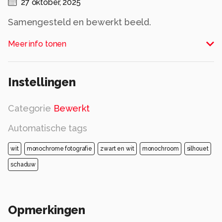
27 oktober, 2025
Samengesteld en bewerkt beeld.
Alle rechten voorbehouden
Meer info tonen
Instellingen
Categorie
Bewerkt
Automatische tags
wit
monochrome fotografie
zwart en wit
monochroom
silhouet
schaduw
Opmerkingen