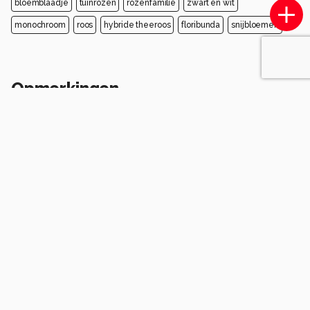
bloemblaadje
tuinrozen
rozenfamilie
zwart en wit
monochroom
roos
hybride theeroos
floribunda
snijbloemen
Opmerkingen
Login
of
maak een account
en discussieer mee!
Wees de eerste die een opmerking
achterlaat.