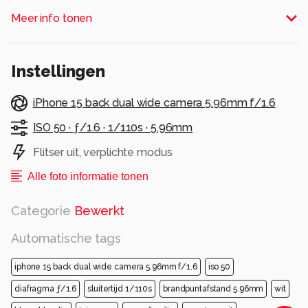
Alle rechten voorbehouden
Meer info tonen
Instellingen
iPhone 15 back dual wide camera 5.96mm f/1.6
ISO 50 ·
ƒ/1.6 ·
1/110s ·
5.96mm
Flitser uit, verplichte modus
Alle foto informatie tonen
Categorie
Bewerkt
Automatische tags
iphone 15 back dual wide camera 5.96mm f/1.6
iso 50
diafragma ƒ/1.6
sluitertijd 1/110s
brandpuntafstand 5.96mm
wit