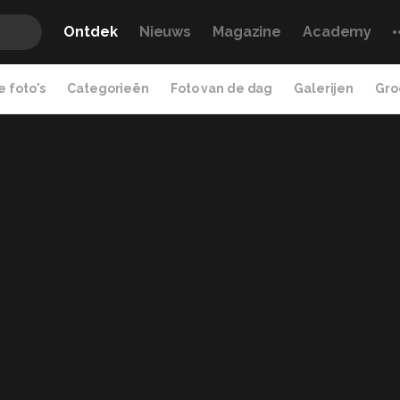
Ontdek
Nieuws
Magazine
Academy
 foto's
Categorieën
Foto van de dag
Galerijen
Gro