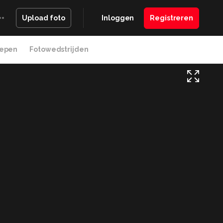
Inloggen
Registreren
Upload foto
epen
Fotowedstrijden