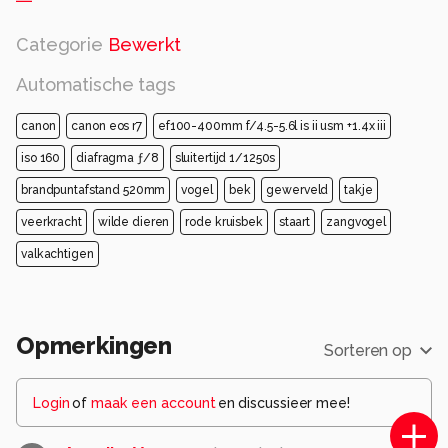
Categorie
Bewerkt
Automatische tags
canon
canon eos r7
ef100-400mm f/4.5-5.6l is ii usm +1.4x iii
iso 160
diafragma ƒ/8
sluitertijd 1/1250s
brandpuntafstand 520mm
vogel
bek
gewerveld
takje
veerkracht
wilde dieren
rode kruisbek
staart
zangvogel
valkachtigen
Opmerkingen
Sorteren op
Login
of
maak een account
en discussieer mee!