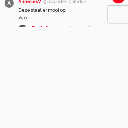
AnneliesV
9 maanden geleden
A
Deze staat er mooi op
0
Eagle61
9 maanden geleden
Dank je
0
GiWa
9 maanden geleden
Indrukwekkende snavel die er hier echt uitspringt
Rene.
Fraaie foto.
gr Gieneke
0
Eagle61
9 maanden geleden
Dank je Gieneke
Grt
Rene