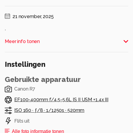
21 november, 2025
.
Alle rechten voorbehouden
Meer info tonen
Instellingen
Gebruikte apparatuur
Canon R7
EF100-400mm f/4.5-5.6L IS II USM +1.4x III
ISO 160 ·
ƒ/8 ·
1/1250s ·
520mm
Flits uit
Alle foto informatie tonen