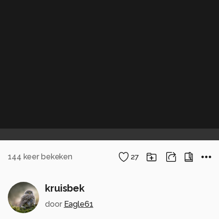
144
keer bekeken
27
kruisbek
door
Eagle61