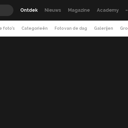
Ontdek
Nieuws
Magazine
Academy
 foto's
Categorieën
Foto van de dag
Galerijen
Gro