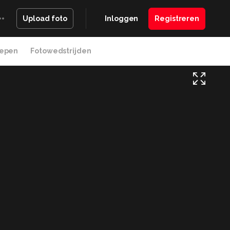
Inloggen
Registreren
Upload foto
epen
Fotowedstrijden