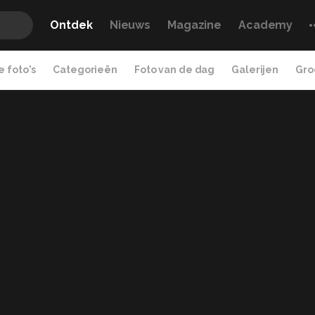
Ontdek
Nieuws
Magazine
Academy
 foto's
Categorieën
Foto van de dag
Galerijen
Gro