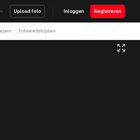
Inloggen
Registreren
Upload foto
epen
Fotowedstrijden