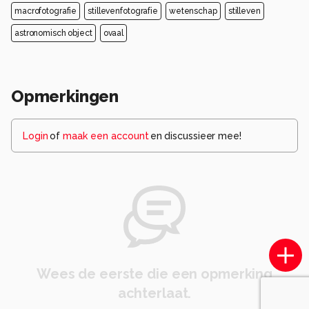
macrofotografie
stillevenfotografie
wetenschap
stilleven
astronomisch object
ovaal
Opmerkingen
Login
of
maak een account
en discussieer mee!
Wees de eerste die een opmerking
achterlaat.