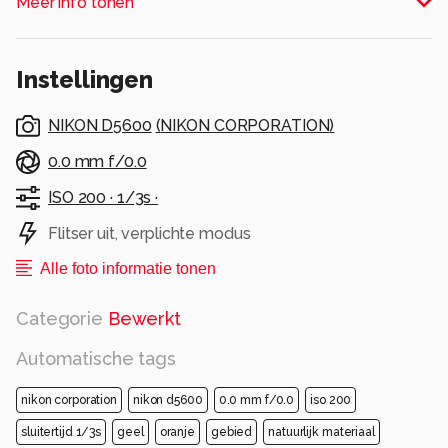
Meer info tonen
Zo makkelijk als Tom dat deed was wel even
een dingetje.
Instellingen
Alle rechten voorbehouden
NIKON D5600
(
NIKON CORPORATION
)
0.0 mm f/0.0
ISO 200 ·
1/3s ·
Flitser uit, verplichte modus
Alle foto informatie tonen
Categorie
Bewerkt
Automatische tags
nikon corporation
nikon d5600
0.0 mm f/0.0
iso 200
sluitertijd 1/3s
geel
oranje
gebied
natuurlijk materiaal