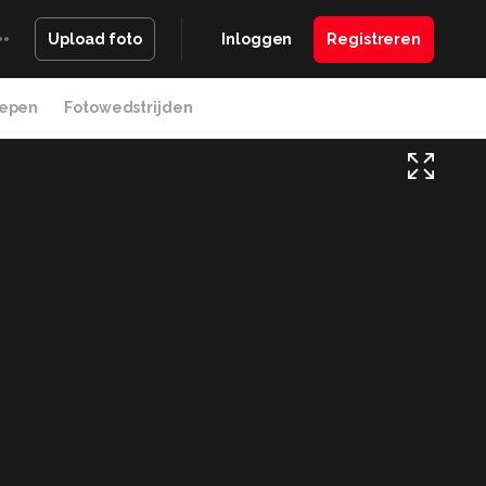
Inloggen
Registreren
Upload foto
epen
Fotowedstrijden