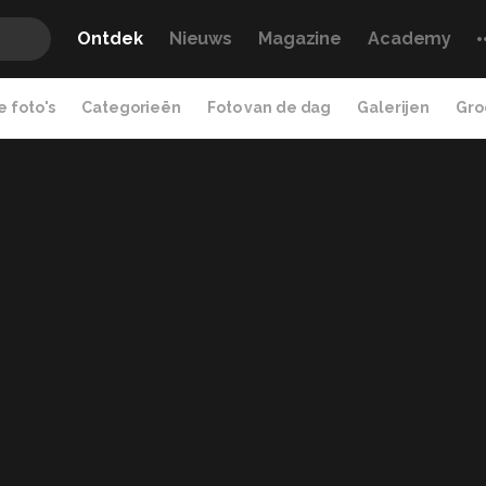
Ontdek
Nieuws
Magazine
Academy
 foto's
Categorieën
Foto van de dag
Galerijen
Gro