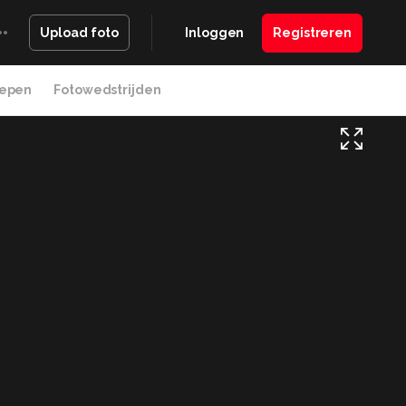
Inloggen
Registreren
Upload foto
epen
Fotowedstrijden