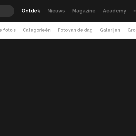
Ontdek
Nieuws
Magazine
Academy
 foto's
Categorieën
Foto van de dag
Galerijen
Gro