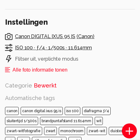
Instellingen
Canon DIGITAL IXUS 95 IS
(
Canon
)
ISO 100 ·
ƒ/4 ·
1/500s ·
11.614mm
Flitser uit, verplichte modus
Alle foto informatie tonen
Categorie
Bewerkt
Automatische tags
canon
canon digital ixus 95 is
iso 100
diafragma ƒ/4
sluitertijd 1/500s
brandpuntafstand 11.614mm
wit
zwart-witfotografie
zwart
monochroom
zwart-wit
duisternis