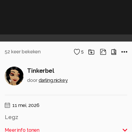
52
keer bekeken
5
Tinkerbel
door
darling.nickey
11 mei, 2026
Legz
Alle rechten voorbehouden
Meer info tonen