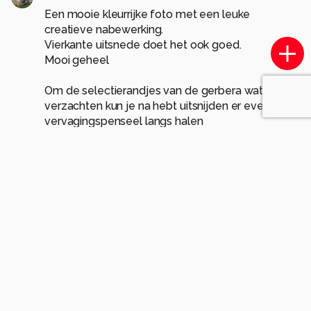
Een mooie kleurrijke foto met een leuke
creatieve nabewerking.
Vierkante uitsnede doet het ook goed.
Mooi geheel
Om de selectierandjes van de gerbera wat te
verzachten kun je na hebt uitsnijden er even het
vervagingspenseel langs halen
(kleine penseelgrootte en even uitproberen op
hoeveel procent )
gr Jeannet
0
dmm-heijmans
3 maanden geleden
Dank je wel voor de tip, ga ik zeker
gebruiken
Groet Dori
0