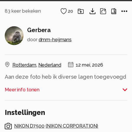
83
keer bekeken
20
Gerbera
door
dmm-heijmans
Rotterdam
,
Nederland
12 mei, 2026
Aan deze foto heb ik diverse lagen toegevoegd
waardoor er een dromerig beeld ontsond
Meer info tonen
Ben benieuwd wat jullie hiervan vinden
Groet Dori
Instellingen
Alle rechten voorbehouden
NIKON D7500
(
NIKON CORPORATION
)