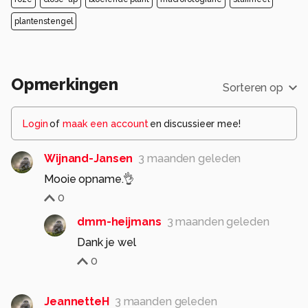
plantenstengel
Opmerkingen
Sorteren op
Login
of
maak een account
en discussieer mee!
Wijnand-Jansen
3 maanden geleden
Mooie opname.👌
0
dmm-heijmans
3 maanden geleden
Dank je wel
0
JeannetteH
3 maanden geleden