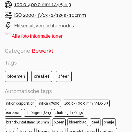
100.0-400.0 mm f/4.5-6.3
ISO 2000 ·
ƒ/13 ·
1/125s ·
100mm
Flitser uit, verplichte modus
Alle foto informatie tonen
Categorie
Bewerkt
Tags
bloemen
creatief
sfeer
Automatische tags
nikon corporation
nikon d7500
100.0-400.0 mm f/4.5-6.3
iso 2000
diafragma ƒ/13
sluitertijd 1/125s
brandpuntafstand 100mm
bloem
bloemblad
geel
oranje
roze
close-up
bloeiende plant
macrofotografie
stuifmeel