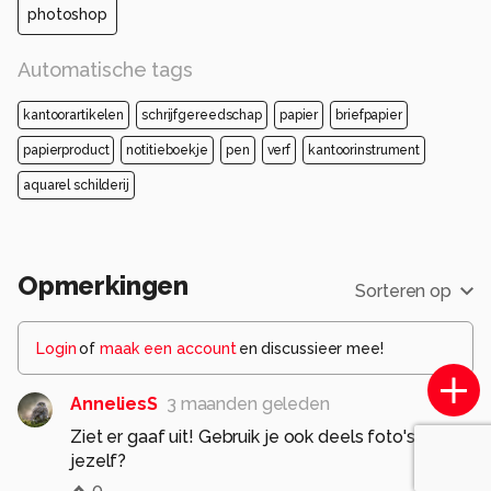
photoshop
Automatische tags
kantoorartikelen
schrijfgereedschap
papier
briefpapier
papierproduct
notitieboekje
pen
verf
kantoorinstrument
aquarel schilderij
Opmerkingen
Sorteren op
Login
of
maak een account
en discussieer mee!
AnneliesS
3 maanden geleden
Ziet er gaaf uit! Gebruik je ook deels foto's van
jezelf?
0