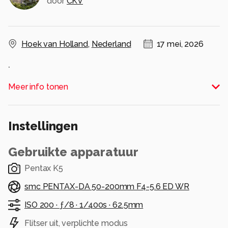
door
CKV
Hoek van Holland
,
Nederland
17 mei, 2026
.
Alle rechten voorbehouden
Meer info tonen
Instellingen
Gebruikte apparatuur
Pentax K5
smc PENTAX-DA 50-200mm F4-5.6 ED WR
ISO 200 ·
ƒ/8 ·
1/400s ·
62.5mm
Flitser uit, verplichte modus