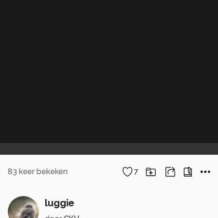
83
keer bekeken
7
luggie