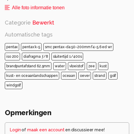
Alle foto informatie tonen
Categorie
Bewerkt
Automatische tags
pentax
pentax k-5
smc pentax-da 50-200mm f4-5.6 ed wr
iso 200
diafragma ƒ/8
sluitertijd 1/400s
brandpuntafstand 62.5mm
water
vloeistof
zee
kust
kust- en oceaanlandschappen
oceaan
oever
strand
golf
windgolf
Opmerkingen
Login
of
maak een account
en discussieer mee!