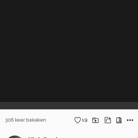
306
keer bekeken
19