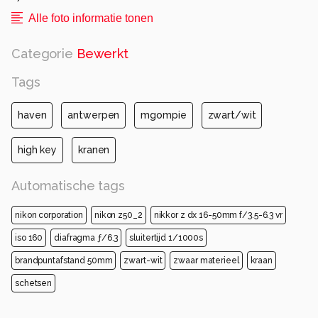
Alle foto informatie tonen
Categorie
Bewerkt
Tags
haven
antwerpen
mgompie
zwart/wit
high key
kranen
Automatische tags
nikon corporation
nikon z50_2
nikkor z dx 16-50mm f/3.5-6.3 vr
iso 160
diafragma ƒ/6.3
sluitertijd 1/1000s
brandpuntafstand 50mm
zwart-wit
zwaar materieel
kraan
schetsen