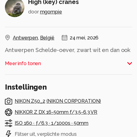
High (key) cranes
door
mgompie
Antwerpen
,
België
24 mei, 2026
Antwerpen Schelde-oever, zwart wit en dan ook
nog high key. Tuurlijk bewerkt, maar dat moet
Meer info tonen
ook kunnen......en weer leuk om te doen.
Alle rechten voorbehouden
Instellingen
NIKON Z50_2
(
NIKON CORPORATION
)
NIKKOR Z DX 16-50mm f/3.5-6.3 VR
ISO 160 ·
ƒ/6.3 ·
1/1000s ·
50mm
Flitser uit, verplichte modus