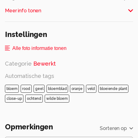
Photoshop
Meer info tonen
Alle rechten voorbehouden
Instellingen
Alle foto informatie tonen
Categorie
Bewerkt
Automatische tags
bloem
rood
geel
bloemblad
oranje
veld
bloeiende plant
close-up
ochtend
wilde bloem
Opmerkingen
Sorteren op