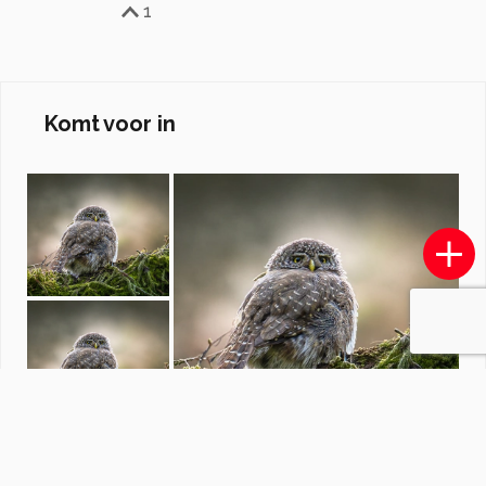
1
Komt voor in
Fotowedstrijd Bewerkte foto
door
redactiezoom
·
1246 foto's