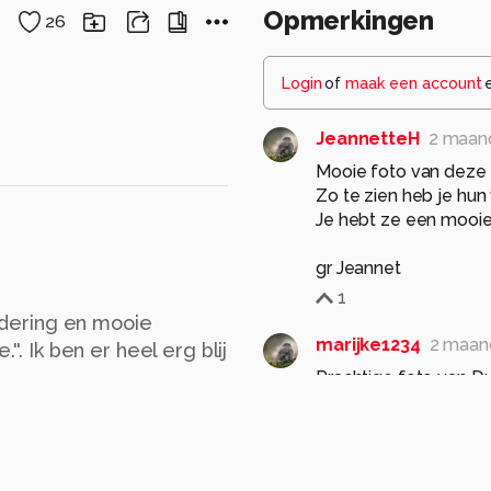
Opmerkingen
26
Login
of
maak een account
JeannetteH
2 maan
Mooie foto van deze
Zo te zien heb je hun
Je hebt ze een mooie
gr Jeannet
1
ardering en mooie
marijke1234
2 maan
'. Ik ben er heel erg blij
Prachtige foto van D
Groetjes Marij.
1
hvr2105
2 maanden 