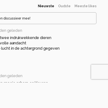
Nieuwste
Oudste
Meeste likes
en discussieer mee!
den geleden
 twee indrukwekkende dieren
 volle aandacht
 lucht in de achtergrond gegeven
den geleden
uo mooie scherp en kleuren.
geleden