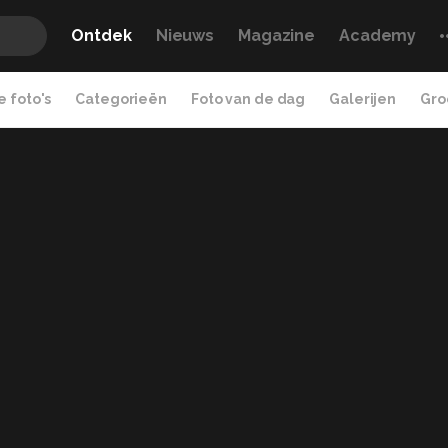
Ontdek
Nieuws
Magazine
Academy
 foto's
Categorieën
Foto van de dag
Galerijen
Gro