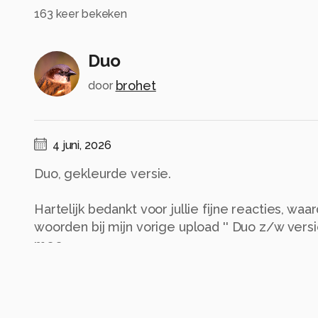
163
keer bekeken
Duo
brohet
door
4 juni, 2026
Duo, gekleurde versie.
Hartelijk bedankt voor jullie fijne reacties, wa
woorden bij mijn vorige upload '' Duo z/w versie.'
mee.
Groeten en een fijne dag toegewenst, Evert.