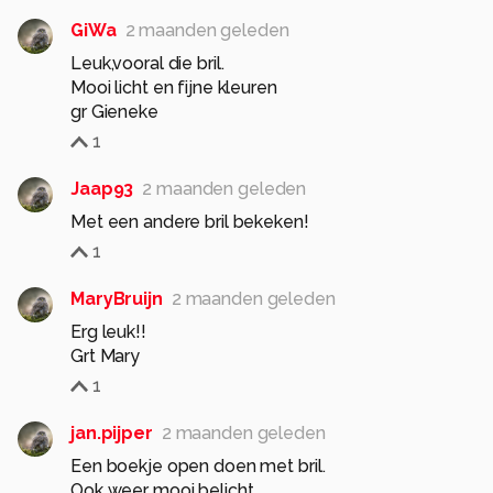
GiWa
2 maanden geleden
Leuk,vooral die bril.
Mooi licht en fijne kleuren
gr Gieneke
1
Jaap93
2 maanden geleden
Met een andere bril bekeken!
1
MaryBruijn
2 maanden geleden
Erg leuk!!
Grt Mary
1
jan.pijper
2 maanden geleden
Een boekje open doen met bril.
Ook weer mooi belicht.