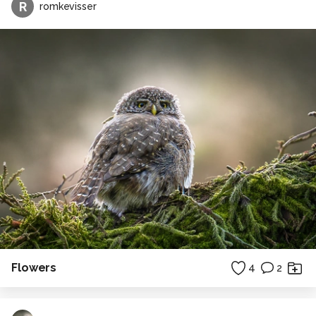
R
romkevisser
Flowers
4
2