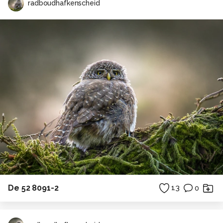
radboudhafkenscheid
De 52 8091-2
13
0