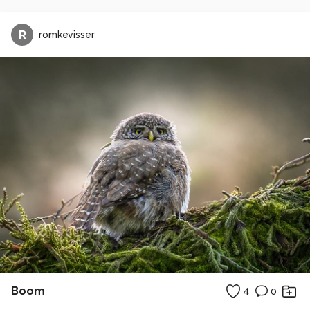
R
romkevisser
Boom
4
0