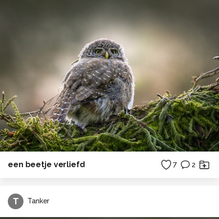
een beetje verliefd
7
2
T
Tanker