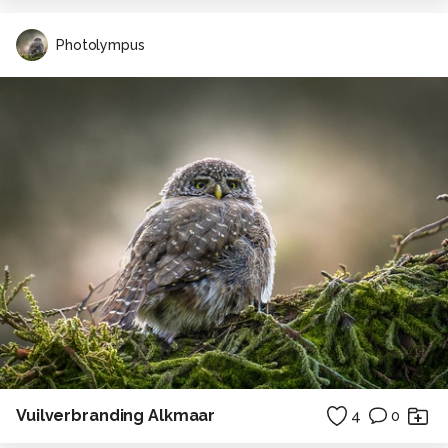
Photolympus
Vuilverbranding Alkmaar
4
0