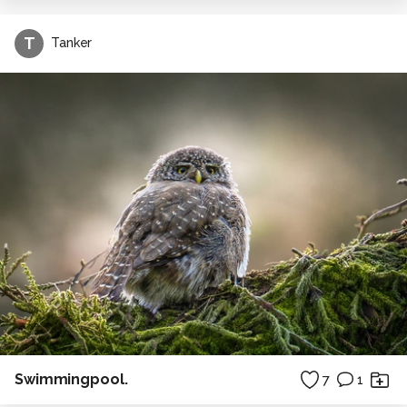
T
Tanker
Swimmingpool.
7
1