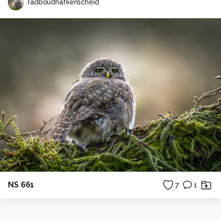
radboudhafkenscheid
NS 661
7
1