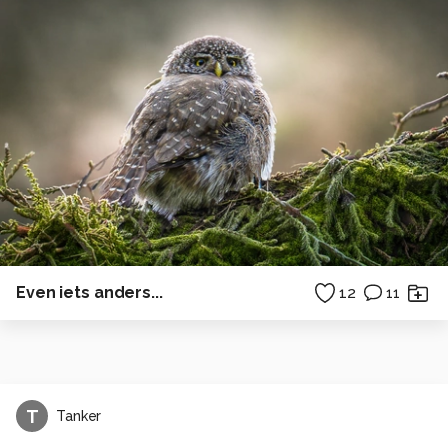
Even iets anders...
12
11
T
Tanker