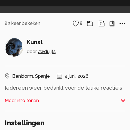
82
keer bekeken
8
Kunst
door
awduijts
Benidorm
,
Spanje
4 juni, 2026
Iedereen weer bedankt voor de leuke reactie's
op mijn foto's
Meer info tonen
Alle rechten voorbehouden
Instellingen