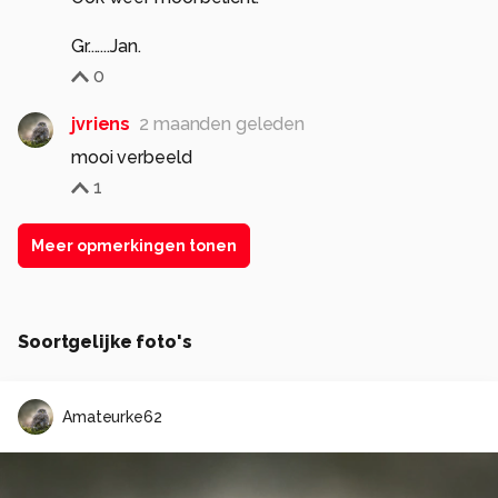
Gr.......Jan.
0
jvriens
2 maanden geleden
mooi verbeeld
1
Meer opmerkingen tonen
Soortgelijke foto's
Amateurke62