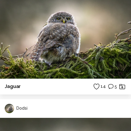
Jaguar
14
5
Dodsi