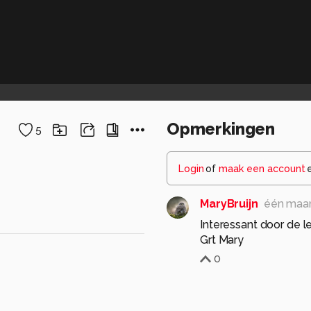
Opmerkingen
5
Login
of
maak een account
MaryBruijn
één maa
Interessant door de l
Grt Mary
0