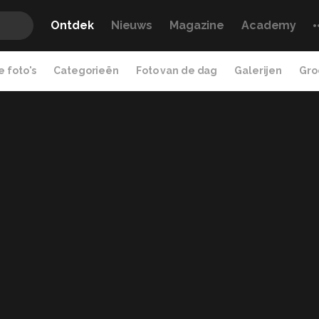
Ontdek
Nieuws
Magazine
Academy
 foto's
Categorieën
Foto van de dag
Galerijen
Gro