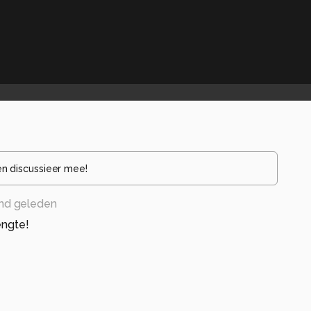
en discussieer mee!
nd geleden
engte!